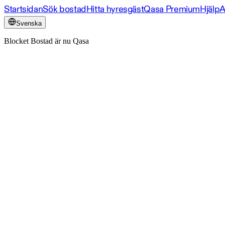
Startsidan
Sök bostad
Hitta hyresgäst
Qasa Premium
Hjälp
A
Svenska
Blocket Bostad är nu Qasa