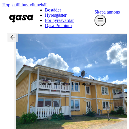
Hoppa till huvudinnehåll
Bostäder
Skapa annons
Hyresgäster
För hyresvärdar
Qasa Premium
Denna bostad är borttagen