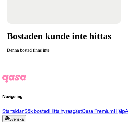
Bostaden kunde inte hittas
Denna bostad finns inte
Navigering
Startsidan
Sök bostad
Hitta hyresgäst
Qasa Premium
Hjälp
A
Svenska