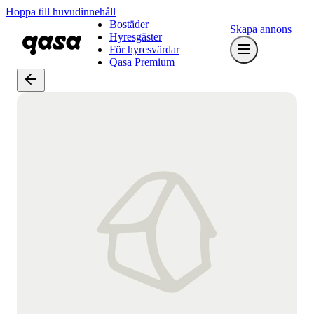
Hoppa till huvudinnehåll
Bostäder
Skapa annons
Hyresgäster
För hyresvärdar
Qasa Premium