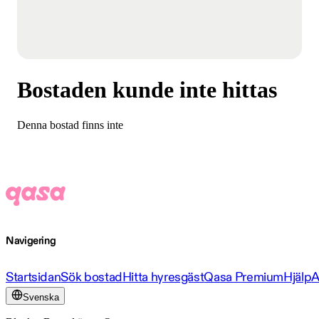
Bostaden kunde inte hittas
Denna bostad finns inte
Navigering
Startsidan
Sök bostad
Hitta hyresgäst
Qasa Premium
Hjälp
A
Svenska