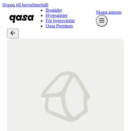
Hoppa till huvudinnehåll
Bostäder
Skapa annons
Hyresgäster
För hyresvärdar
Qasa Premium