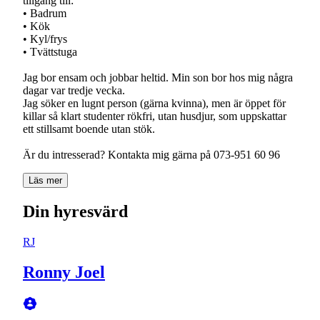
tillgång till:
• Badrum
• Kök
• Kyl/frys
• Tvättstuga
Jag bor ensam och jobbar heltid. Min son bor hos mig några
dagar var tredje vecka.
Jag söker en lugnt person (gärna kvinna), men är öppet för
killar så klart studenter rökfri, utan husdjur, som uppskattar
ett stillsamt boende utan stök.
Är du intresserad? Kontakta mig gärna på 073-951 60 96
Läs mer
Din hyresvärd
RJ
Ronny Joel