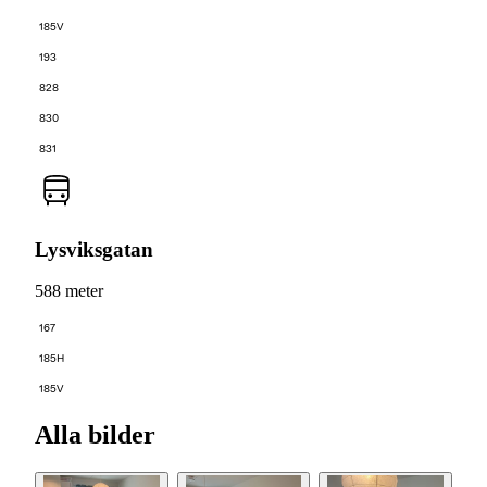
185V
193
828
830
831
Lysviksgatan
588 meter
167
185H
185V
Alla bilder