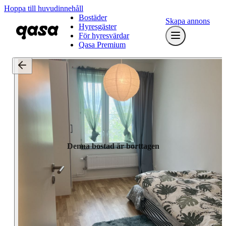
Hoppa till huvudinnehåll
Bostäder
Skapa annons
Hyresgäster
För hyresvärdar
Qasa Premium
Denna bostad är borttagen