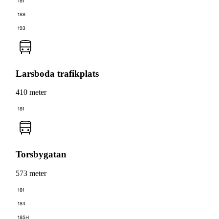
181
188
193
Larsboda trafikplats
410 meter
181
Torsbygatan
573 meter
181
184
185H