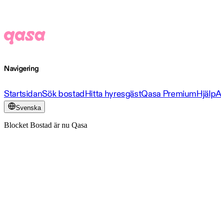
Navigering
Startsidan
Sök bostad
Hitta hyresgäst
Qasa Premium
Hjälp
A
Svenska
Blocket Bostad är nu Qasa