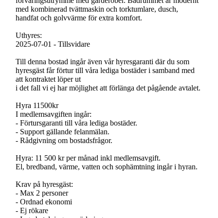
förvaringsutrymme med garderober. Badrummet är modernt
med kombinerad tvättmaskin och torktumlare, dusch,
handfat och golvvärme för extra komfort.
Uthyres:
2025-07-01 - Tillsvidare
Till denna bostad ingår även vår hyresgaranti där du som
hyresgäst får förtur till våra lediga bostäder i samband med
att kontraktet löper ut
i det fall vi ej har möjlighet att förlänga det pågående avtalet.
Hyra 11500kr
I medlemsavgiften ingår:
- Förtursgaranti till våra lediga bostäder.
- Support gällande felanmälan.
- Rådgivning om bostadsfrågor.
Hyra: 11 500 kr per månad inkl medlemsavgift.
El, bredband, värme, vatten och sophämtning ingår i hyran.
Krav på hyresgäst:
- Max 2 personer
- Ordnad ekonomi
- Ej rökare