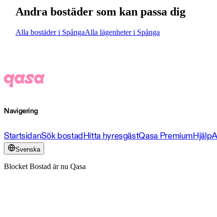
Andra bostäder som kan passa dig
Alla bostäder i Spånga
Alla lägenheter i Spånga
Navigering
Startsidan
Sök bostad
Hitta hyresgäst
Qasa Premium
Hjälp
A
Svenska
Blocket Bostad är nu Qasa