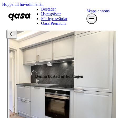
Hoppa till huvudinnehåll
Bostäder
Skapa annons
Hyresgäster
För hyresvärdar
Qasa Premium
Denna bostad är borttagen