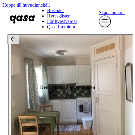
Hoppa till huvudinnehåll
Bostäder
Skapa annons
Hyresgäster
För hyresvärdar
Qasa Premium
Denna bostad är borttagen