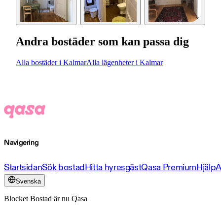
Andra bostäder som kan passa dig
Alla bostäder i Kalmar
Alla lägenheter i Kalmar
Navigering
Startsidan
Sök bostad
Hitta hyresgäst
Qasa Premium
Hjälp
A
Svenska
Blocket Bostad är nu Qasa