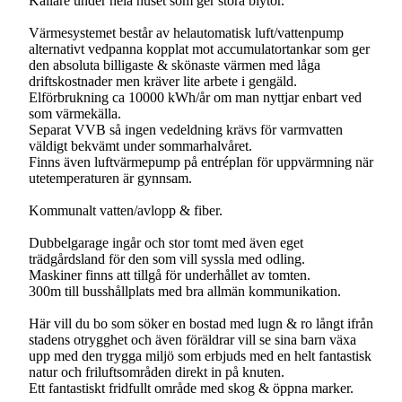
Källare under hela huset som ger stora biytor.
Värmesystemet består av helautomatisk luft/vattenpump
alternativt vedpanna kopplat mot accumulatortankar som ger
den absoluta billigaste & skönaste värmen med låga
driftskostnader men kräver lite arbete i gengäld.
Elförbrukning ca 10000 kWh/år om man nyttjar enbart ved
som värmekälla.
Separat VVB så ingen vedeldning krävs för varmvatten
väldigt bekvämt under sommarhalvåret.
Finns även luftvärmepump på entréplan för uppvärmning när
utetemperaturen är gynnsam.
Kommunalt vatten/avlopp & fiber.
Dubbelgarage ingår och stor tomt med även eget
trädgårdsland för den som vill syssla med odling.
Maskiner finns att tillgå för underhållet av tomten.
300m till busshållplats med bra allmän kommunikation.
Här vill du bo som söker en bostad med lugn & ro långt ifrån
stadens otrygghet och även föräldrar vill se sina barn växa
upp med den trygga miljö som erbjuds med en helt fantastisk
natur och friluftsområden direkt in på knuten.
Ett fantastiskt fridfullt område med skog & öppna marker.