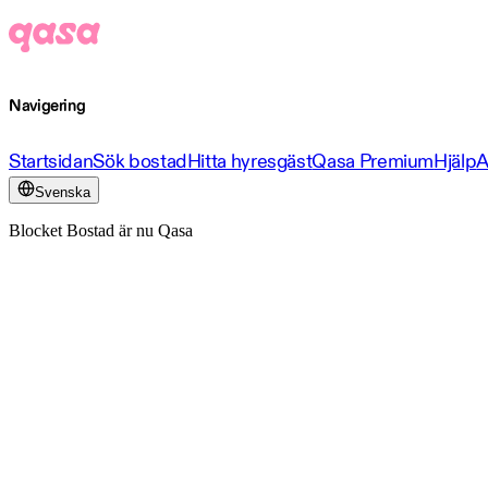
Navigering
Startsidan
Sök bostad
Hitta hyresgäst
Qasa Premium
Hjälp
A
Svenska
Blocket Bostad är nu Qasa