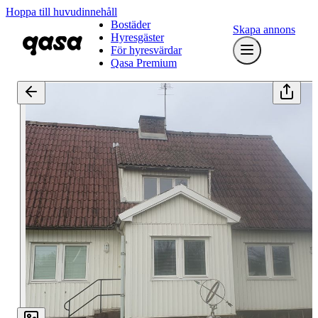
Hoppa till huvudinnehåll
Bostäder
Skapa annons
Hyresgäster
För hyresvärdar
Qasa Premium