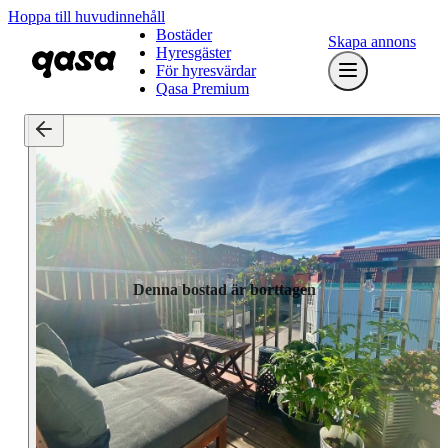
Hoppa till huvudinnehåll
Bostäder
Skapa annons
Hyresgäster
För hyresvärdar
Qasa Premium
Denna bostad är borttagen