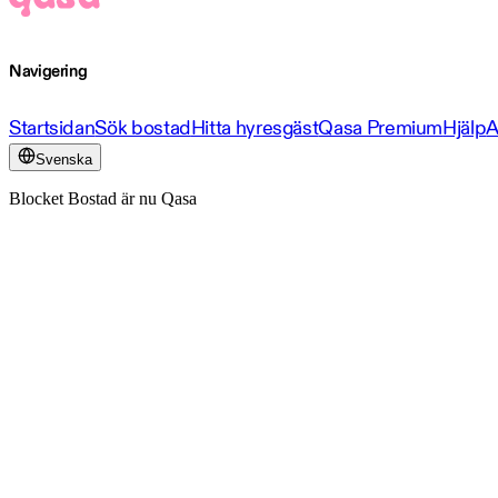
Navigering
Startsidan
Sök bostad
Hitta hyresgäst
Qasa Premium
Hjälp
A
Svenska
Blocket Bostad är nu Qasa