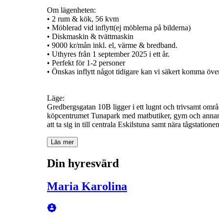
Om lägenheten:
• 2 rum & kök, 56 kvm
• Möblerad vid inflytt(ej möblerna på bilderna)
• Diskmaskin & tvättmaskin
• 9000 kr/mån inkl. el, värme & bredband.
• Uthyres från 1 september 2025 i ett år.
• Perfekt för 1-2 personer
• Önskas inflytt något tidigare kan vi säkert komma öve
Läge:
Gredbergsgatan 10B ligger i ett lugnt och trivsamt områd
köpcentrumet Tunapark med matbutiker, gym och annan ser
Läs mer
Din hyresvärd
Maria Karolina