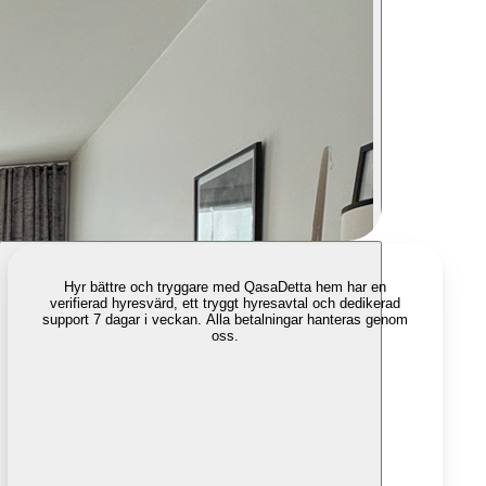
Hyr bättre och tryggare med Qasa
Detta hem har en
verifierad hyresvärd, ett tryggt hyresavtal och dedikerad
support 7 dagar i veckan. Alla betalningar hanteras genom
oss.