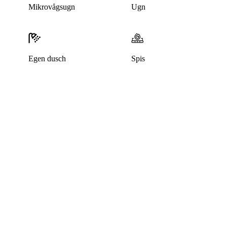
Mikrovågsugn
Ugn
Egen dusch
Spis
Denna bostad är borttagen