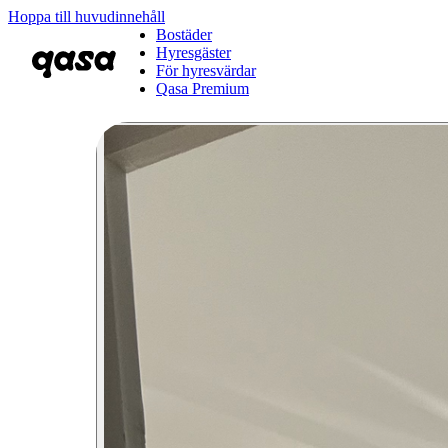
Hoppa till huvudinnehåll
Bostäder
Hyresgäster
För hyresvärdar
Qasa Premium