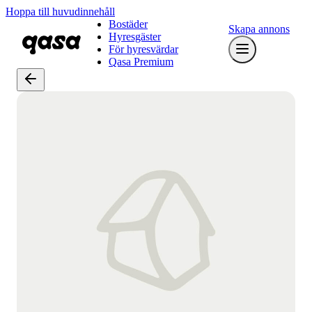
Hoppa till huvudinnehåll
Bostäder
Skapa annons
Hyresgäster
För hyresvärdar
Qasa Premium