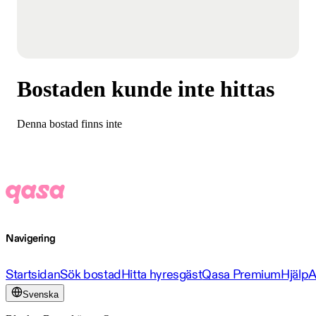
Bostaden kunde inte hittas
Denna bostad finns inte
Navigering
Startsidan
Sök bostad
Hitta hyresgäst
Qasa Premium
Hjälp
A
Svenska