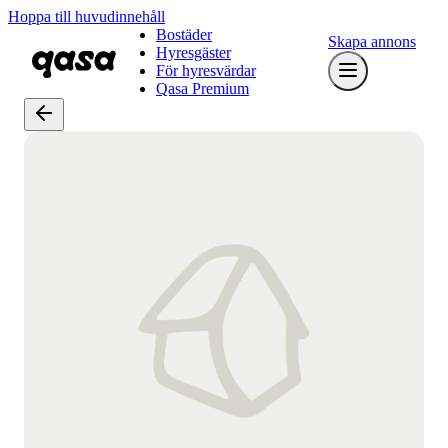
Hoppa till huvudinnehåll
Bostäder
Skapa annons
Hyresgäster
För hyresvärdar
Qasa Premium