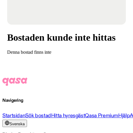
Bostaden kunde inte hittas
Denna bostad finns inte
Navigering
Startsidan
Sök bostad
Hitta hyresgäst
Qasa Premium
Hjälp
A
Svenska