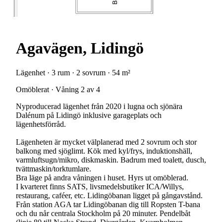
Agavägen, Lidingö
Lägenhet · 3 rum · 2 sovrum · 54 m²
Omöblerat · Våning 2 av 4
Nyproducerad lägenhet från 2020 i lugna och sjönära
Dalénum på Lidingö inklusive garageplats och
lägenhetsförråd.
Lägenheten är mycket välplanerad med 2 sovrum och stor
balkong med sjöglimt. Kök med kyl/frys, induktionshäll,
varmluftsugn/mikro, diskmaskin. Badrum med toalett, dusch,
tvättmaskin/torktumlare.
Bra läge på andra våningen i huset. Hyrs ut omöblerad.
I kvarteret finns SATS, livsmedelsbutiker ICA/Willys,
restaurang, caféer, etc. Lidingöbanan ligget på gångavstånd.
Från station AGA tar Lidingöbanan dig till Ropsten T-bana
och du når centrala Stockholm på 20 minuter. Pendelbåt