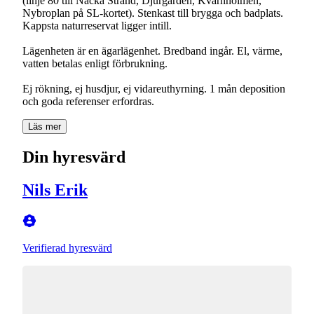
(linje 80 till Nacka Strand, Djurgården, Kvarnholmen,
Nybroplan på SL-kortet). Stenkast till brygga och badplats.
Kappsta naturreservat ligger intill.
Lägenheten är en ägarlägenhet. Bredband ingår. El, värme,
vatten betalas enligt förbrukning.
Ej rökning, ej husdjur, ej vidareuthyrning. 1 mån deposition
och goda referenser erfordras.
Läs mer
Din hyresvärd
Nils Erik
Verifierad hyresvärd