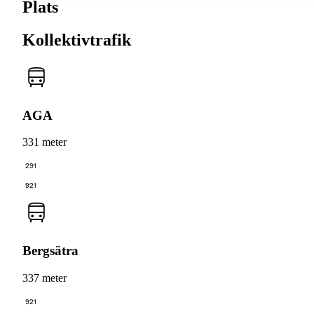
Plats
Kollektivtrafik
AGA
331 meter
291
921
Bergsätra
337 meter
921