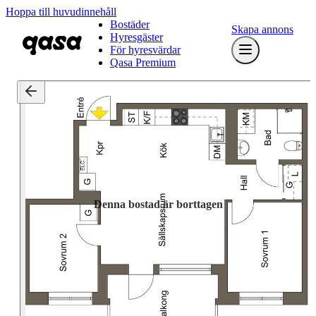
Hoppa till huvudinnehåll
Bostäder
Skapa annons
Hyresgäster
För hyresvärdar
Qasa Premium
Denna bostad är borttagen