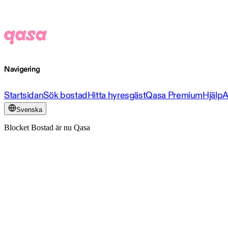
Navigering
Startsidan
Sök bostad
Hitta hyresgäst
Qasa Premium
Hjälp
A
Svenska
Blocket Bostad är nu Qasa