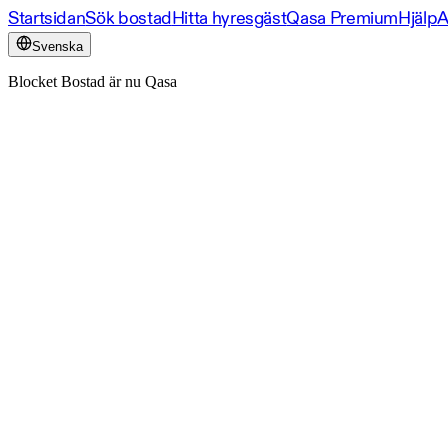
Startsidan
Sök bostad
Hitta hyresgäst
Qasa Premium
Hjälp
A
Svenska
Blocket Bostad är nu Qasa