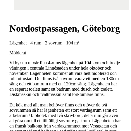
Nordostpassagen, Göteborg
Lägenhet · 4 rum · 2 sovrum · 104 m²
Möblerat
Vi hyr nu ut vår fina 4-rums lägenhet på 104 kvm och tredje
våningen i centrala Linnéstaden under hela oktober och
november. Lägenheten kommer att vara helt möblerad och
fullt utrustad. Det finns två sovrum varav ett med en 180cm
säng och ett barnrum med en 120cm säng. Lägenheten har
en separat toalett samt ett badrum med dusch och toalett.
Diskmaskin och tvättmaskin samt torktumlare finns.
Ett kök med allt man behöver finns och utöver de två
sovrummen så har lägenheten ett stort vardagsrum samt ett
arbetsrum / bibliotek med två skrivbord, detta rum går även
att göra om till ett tillfälligt sovrum/ gästrum. Lägenheten har
en fransk balkong från vardagsrummet mot Vegagatan och