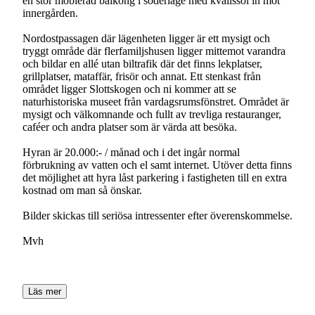
en stor möblerad balkong i söderläge med kvällssol in mot
innergården.
Nordostpassagen där lägenheten ligger är ett mysigt och
tryggt område där flerfamiljshusen ligger mittemot varandra
och bildar en allé utan biltrafik där det finns lekplatser,
grillplatser, mataffär, frisör och annat. Ett stenkast från
området ligger Slottskogen och ni kommer att se
naturhistoriska museet från vardagsrumsfönstret. Området är
mysigt och välkomnande och fullt av trevliga restauranger,
caféer och andra platser som är värda att besöka.
Hyran är 20.000:- / månad och i det ingår normal
förbrukning av vatten och el samt internet. Utöver detta finns
det möjlighet att hyra låst parkering i fastigheten till en extra
kostnad om man så önskar.
Bilder skickas till seriösa intressenter efter överenskommelse.
Mvh
Läs mer