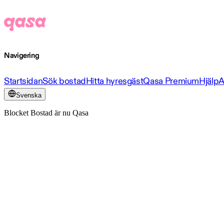
Navigering
Startsidan
Sök bostad
Hitta hyresgäst
Qasa Premium
Hjälp
A
Svenska
Blocket Bostad är nu Qasa