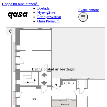
Hoppa till huvudinnehåll
Bostäder
Skapa annons
Hyresgäster
För hyresvärdar
Qasa Premium
Denna bostad är borttagen