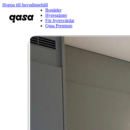
Hoppa till huvudinnehåll
Bostäder
Hyresgäster
För hyresvärdar
Qasa Premium