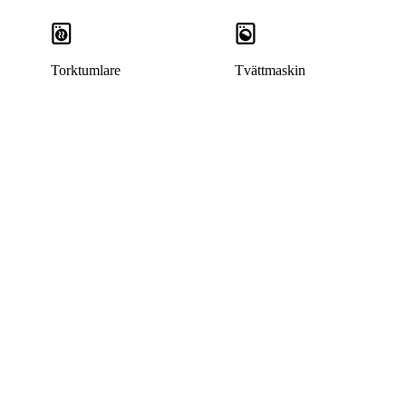
Torktumlare
Tvättmaskin
Denna bostad är borttagen