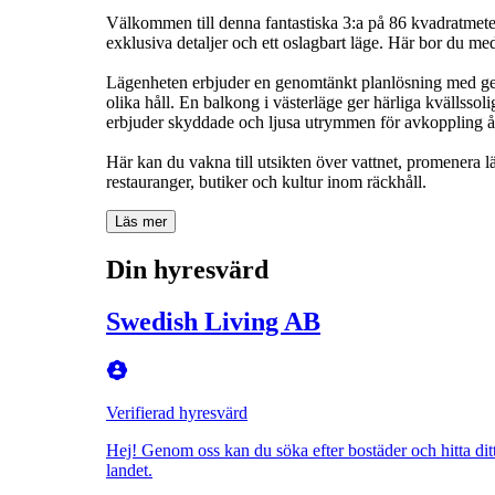
Välkommen till denna fantastiska 3:a på 86 kvadratm
exklusiva detaljer och ett oslagbart läge. Här bor du med
Lägenheten erbjuder en genomtänkt planlösning med gene
olika håll. En balkong i västerläge ger härliga kvällsso
erbjuder skyddade och ljusa utrymmen för avkoppling år
Här kan du vakna till utsikten över vattnet, promenera 
restauranger, butiker och kultur inom räckhåll.
Läs mer
Din hyresvärd
Swedish Living AB
Verifierad hyresvärd
Hej! Genom oss kan du söka efter bostäder och hitta ditt
landet.