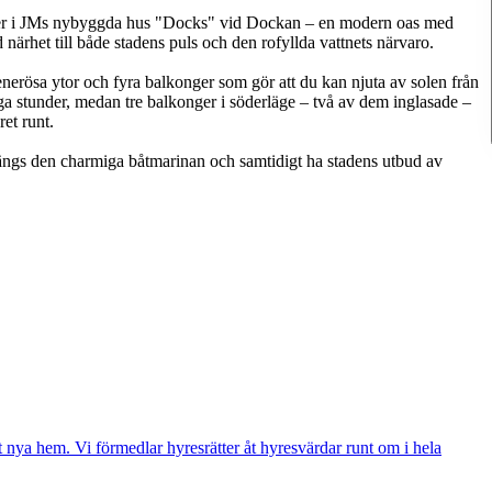
eter i JMs nybyggda hus "Docks" vid Dockan – en modern oas med
 närhet till både stadens puls och den rofyllda vattnets närvaro.
rösa ytor och fyra balkonger som gör att du kan njuta av solen från
liga stunder, medan tre balkonger i söderläge – två av dem inglasade –
et runt.
längs den charmiga båtmarinan och samtidigt ha stadens utbud av
 nya hem. Vi förmedlar hyresrätter åt hyresvärdar runt om i hela