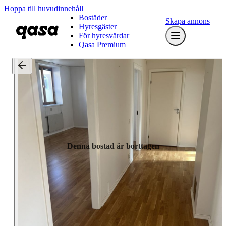
Hoppa till huvudinnehåll
Bostäder
Skapa annons
Hyresgäster
För hyresvärdar
Qasa Premium
Denna bostad är borttagen