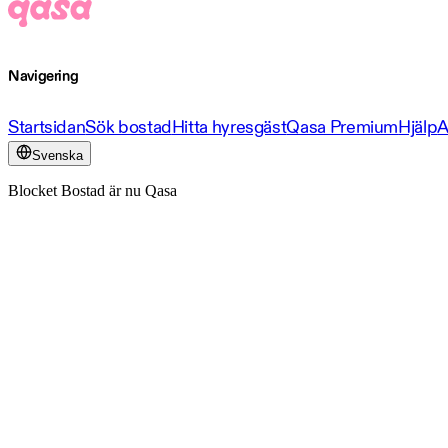
Navigering
Startsidan
Sök bostad
Hitta hyresgäst
Qasa Premium
Hjälp
A
Svenska
Blocket Bostad är nu Qasa