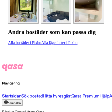
Andra bostäder som kan passa dig
Alla bostäder i Pixbo
Alla lägenheter i Pixbo
Navigering
Startsidan
Sök bostad
Hitta hyresgäst
Qasa Premium
Hjälp
A
Svenska
Blocket Bostad är nu Qasa