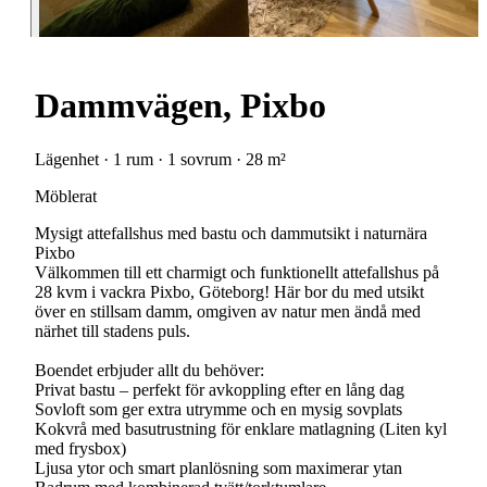
Dammvägen, Pixbo
Lägenhet · 1 rum · 1 sovrum · 28 m²
Möblerat
Mysigt attefallshus med bastu och dammutsikt i naturnära
Pixbo
Välkommen till ett charmigt och funktionellt attefallshus på
28 kvm i vackra Pixbo, Göteborg! Här bor du med utsikt
över en stillsam damm, omgiven av natur men ändå med
närhet till stadens puls.
Boendet erbjuder allt du behöver:
Privat bastu – perfekt för avkoppling efter en lång dag
Sovloft som ger extra utrymme och en mysig sovplats
Kokvrå med basutrustning för enklare matlagning (Liten kyl
med frysbox)
Ljusa ytor och smart planlösning som maximerar ytan