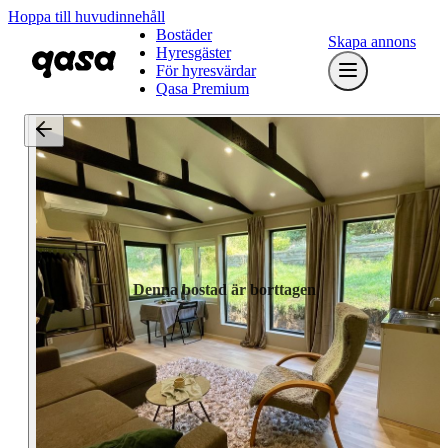
Hoppa till huvudinnehåll
Bostäder
Skapa annons
Hyresgäster
För hyresvärdar
Qasa Premium
Denna bostad är borttagen