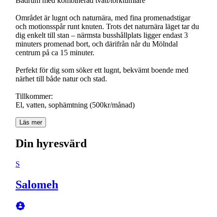
Badrum med kombinerad tvätt/torktumlare
Området är lugnt och naturnära, med fina promenadstigar
och motionsspår runt knuten. Trots det naturnära läget tar du
dig enkelt till stan – närmsta busshållplats ligger endast 3
minuters promenad bort, och därifrån når du Mölndal
centrum på ca 15 minuter.
Perfekt för dig som söker ett lugnt, bekvämt boende med
närhet till både natur och stad.
Tillkommer:
El, vatten, sophämtning (500kr/månad)
Läs mer
Din hyresvärd
S
Salomeh