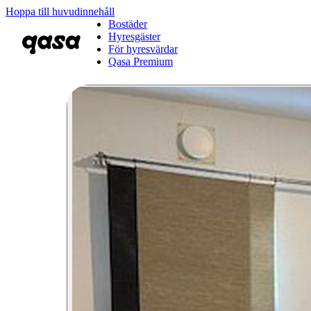
Hoppa till huvudinnehåll
Bostäder
Hyresgäster
För hyresvärdar
Qasa Premium