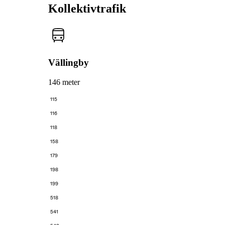
Kollektivtrafik
Vällingby
146 meter
115
116
118
158
179
198
199
518
541