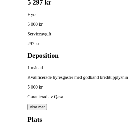
5 297 kr
Hyra
5 000 kr
Serviceavgift
297 kr
Deposition
1 månad
Kvalificerade hyresgäster med godkänd kreditupplysni
5 000 kr
Garanterad av Qasa
Visa mer
Plats