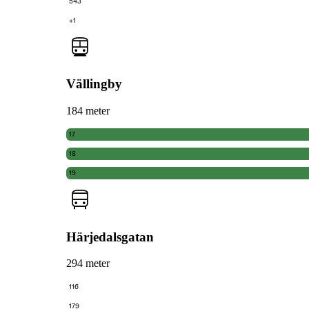
543
+1
Vällingby
184 meter
17
18
19
Härjedalsgatan
294 meter
116
179