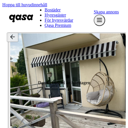
Hoppa till huvudinnehåll
Bostäder
Skapa annons
Hyresgäster
För hyresvärdar
Qasa Premium
Denna bostad är borttagen