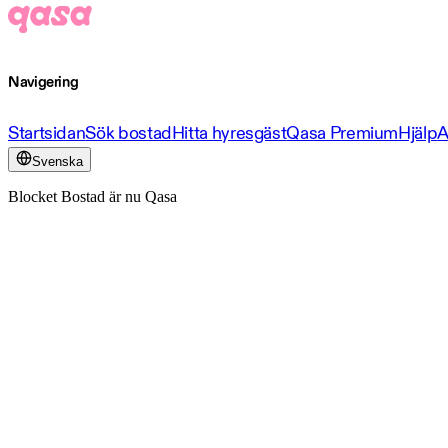
Navigering
Startsidan
Sök bostad
Hitta hyresgäst
Qasa Premium
Hjälp
A
Svenska
Blocket Bostad är nu Qasa