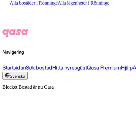
Alla bostäder i Rönninge
Alla lägenheter i Rönninge
Navigering
Startsidan
Sök bostad
Hitta hyresgäst
Qasa Premium
Hjälp
A
Svenska
Blocket Bostad är nu Qasa