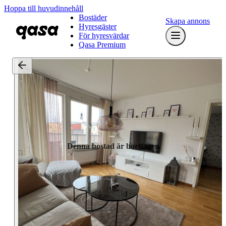
Hoppa till huvudinnehåll
Bostäder
Skapa annons
Hyresgäster
För hyresvärdar
Qasa Premium
Denna bostad är borttagen