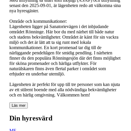
Med inflyttning så snart som möjligt (ASAP) och utflyttning
senast den 2025-09-01, är lägenheten redo att välkomna sina
nya hyresgäster.
Område och kommunikationer:
Lägenheten ligger på Sanatorievägen i det inbjudande
området Rönninge. Här bor du med närhet till både natur
och stadens bekvämligheter. Området är känt för sin vackra
miljö och det är lätt att ta sig runt med lokala
kommunikationer. En kort promenad tar dig till de
närliggande pendeltågen för smidig pendling. I närheten
finner du den populära Rönningesjön där det finns möjlighet
för sköna promenader och härliga utflykter. För
naturälskaren finns även flertal parker i området som
erbjuder en underbar utemiljö.
Lägenheten är perfekt för upp till tre personer som kan njuta
av ett stilrent boende med alla nödvändiga bekvämligheter
och en härlig omgivning. Välkommen hem!
Läs mer
Din hyresvärd
ME