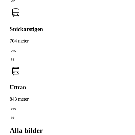
791
Snickarstigen
704 meter
725
791
Uttran
843 meter
725
791
Alla bilder