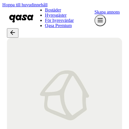
Hoppa till huvudinnehåll
Bostäder
Skapa annons
Hyresgäster
För hyresvärdar
Qasa Premium