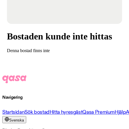
Bostaden kunde inte hittas
Denna bostad finns inte
Navigering
Startsidan
Sök bostad
Hitta hyresgäst
Qasa Premium
Hjälp
A
Svenska