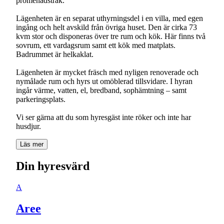
promenadstråk.
Lägenheten är en separat uthyrningsdel i en villa, med egen
ingång och helt avskild från övriga huset. Den är cirka 73
kvm stor och disponeras över tre rum och kök. Här finns två
sovrum, ett vardagsrum samt ett kök med matplats.
Badrummet är helkaklat.
Lägenheten är mycket fräsch med nyligen renoverade och
nymålade rum och hyrs ut omöblerad tillsvidare. I hyran
ingår värme, vatten, el, bredband, sophämtning – samt
parkeringsplats.
Vi ser gärna att du som hyresgäst inte röker och inte har
husdjur.
Läs mer
Din hyresvärd
A
Aree