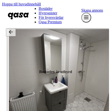
Hoppa till huvudinnehåll
Bostäder
Skapa annons
Hyresgäster
För hyresvärdar
Qasa Premium
Bostaden är uthyrd