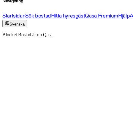
Navigering
Startsidan
Sök bostad
Hitta hyresgäst
Qasa Premium
Hjälp
A
Svenska
Blocket Bostad är nu Qasa