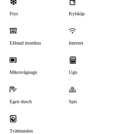
Frys
Kylskåp
Eldstad inomhus
Internet
Mikrovågsugn
Ugn
Egen dusch
Spis
Tvättmaskin