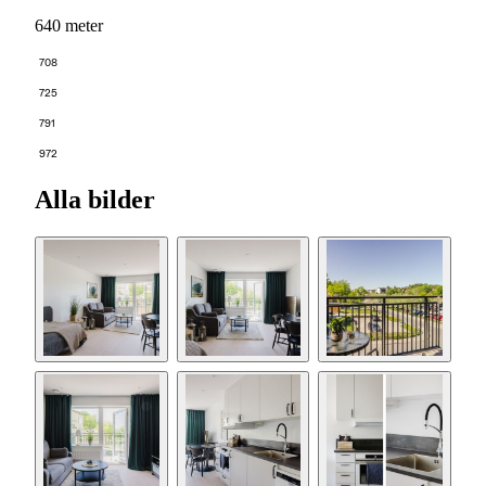
640 meter
708
725
791
972
Alla bilder