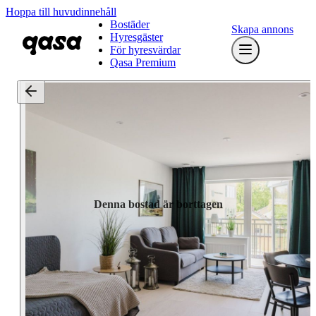
Hoppa till huvudinnehåll
Bostäder
Skapa annons
Hyresgäster
För hyresvärdar
Qasa Premium
Denna bostad är borttagen