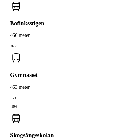
Bofinksstigen
460 meter
972
Gymnasiet
463 meter
731
854
Skogsängsskolan