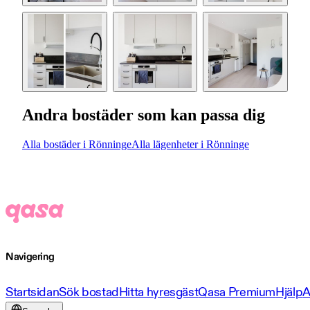
Andra bostäder som kan passa dig
Alla bostäder i Rönninge
Alla lägenheter i Rönninge
Navigering
Startsidan
Sök bostad
Hitta hyresgäst
Qasa Premium
Hjälp
A