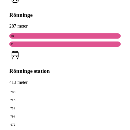
Rönninge
287 meter
40
41
Rönninge station
413 meter
708
725
731
791
972