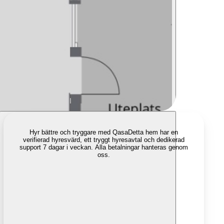
Hyr bättre och tryggare med Qasa
Detta hem har en
verifierad hyresvärd, ett tryggt hyresavtal och dedikerad
support 7 dagar i veckan. Alla betalningar hanteras genom
oss.