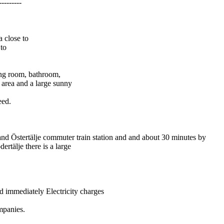
---------
a close to
 to
ing room, bathroom,
 area and a large sunny
eed.
and Östertälje commuter train station and and about 30 minutes by
ertälje there is a large
 immediately Electricity charges
mpanies.