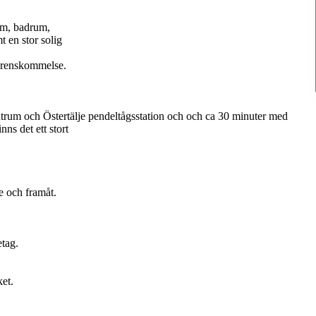
rum, badrum,
 en stor solig
verenskommelse.
ntrum och Östertälje pendeltågsstation och och ca 30 minuter med
nns det ett stort
 och framåt.
etag.
et.