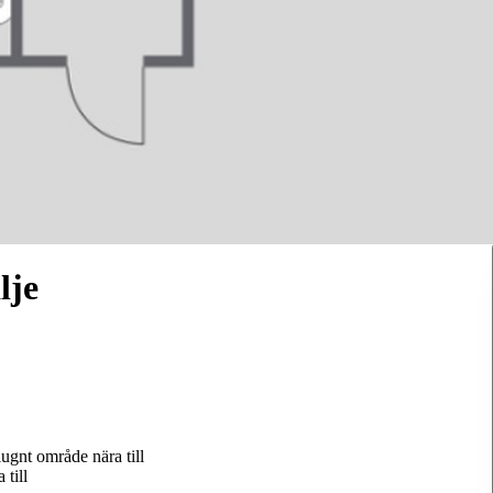
lje
lugnt område nära till
 till