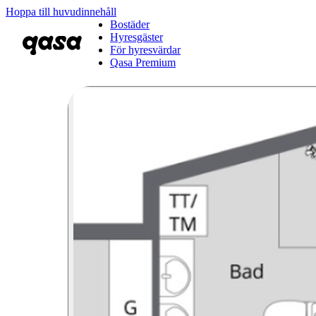
Hoppa till huvudinnehåll
Bostäder
Hyresgäster
För hyresvärdar
Qasa Premium