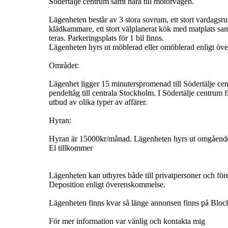
Södertälje centrum samt nära till motorvägen.
Lägenheten består av 3 stora sovrum, ett stort vardags
klädkammare, ett stort välplanerat kök med matplats samt
teras. Parkeringsplats för 1 bil finns.
Lägenheten hyrs ut möblerad eller omöblerad enligt ö
Området:
Lägenhet ligger 15 minuterspromenad till Södertälje ce
pendeltåg till centrala Stockholm. I Södertälje centrum fi
utbud av olika typer av affärer.
Hyran:
Hyran är 15000kr/månad. Lägenheten hyrs ut omgående
El tillkommer
Lägenheten kan uthyres både till privatpersoner och för
Deposition enligt överenskommelse.
Lägenheten finns kvar så länge annonsen finns på Block
För mer information var vänlig och kontakta mig