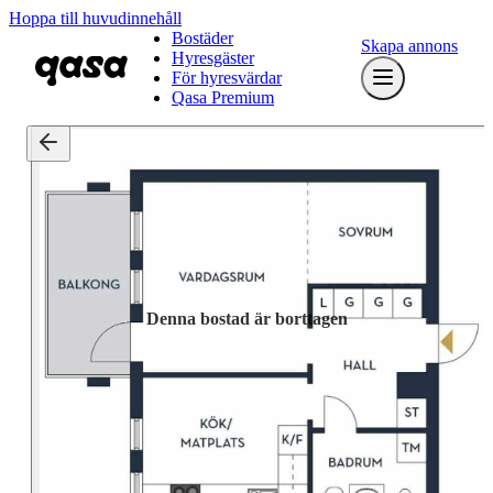
Hoppa till huvudinnehåll
Bostäder
Skapa annons
Hyresgäster
För hyresvärdar
Qasa Premium
Denna bostad är borttagen