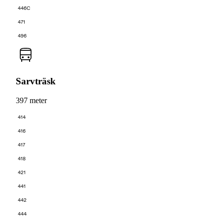
446C
471
496
Sarvträsk
397 meter
414
416
417
418
421
441
442
444