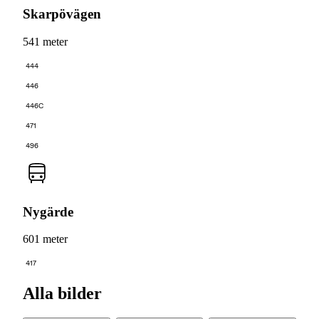
Skarpövägen
541 meter
444
446
446C
471
496
Nygärde
601 meter
417
Alla bilder