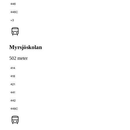
446
446C
+3
Myrsjöskolan
502 meter
414
418
421
441
442
448C