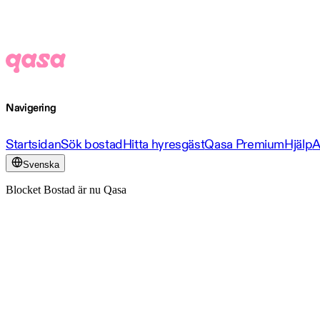
Navigering
Startsidan
Sök bostad
Hitta hyresgäst
Qasa Premium
Hjälp
A
Svenska
Blocket Bostad är nu Qasa