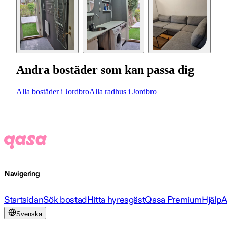
Andra bostäder som kan passa dig
Alla bostäder i Jordbro
Alla radhus i Jordbro
Navigering
Startsidan
Sök bostad
Hitta hyresgäst
Qasa Premium
Hjälp
A
Svenska