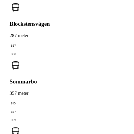
Blockstensvägen
287 meter
837
838
Sommarbo
357 meter
810
837
892