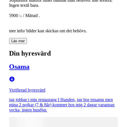
Soptunnor utanför huset blandat man behöver inte sortera.
Ingen textil bara.
5900 :- / Månad .
mer info/ bilder kan skickas om det behövs.
Läs mer
Din hyresvärd
Osama
Verifierad hyresvärd
jag jobbar i min restaurang I Handen, jag bor ensamn men
mina 2 pojkar (7 & 8år) kommer hos mig 2 dagar varannan
vecka, ingen husdjur.