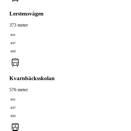
Lerstensvägen
373 meter
810
837
892
Kvarnbäcksskolan
576 meter
810
837
892