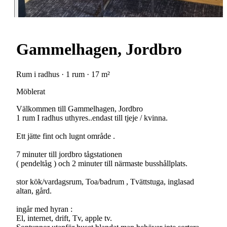
Gammelhagen, Jordbro
Rum i radhus · 1 rum · 17 m²
Möblerat
Välkommen till Gammelhagen, Jordbro
1 rum I radhus uthyres..endast till tjeje / kvinna.
Ett jätte fint och lugnt område .
7 minuter till jordbro tågstationen
( pendeltåg ) och 2 minuter till närmaste busshållplats.
stor kök/vardagsrum, Toa/badrum , Tvättstuga, inglasad
altan, gård.
ingår med hyran :
El, internet, drift, Tv, apple tv.