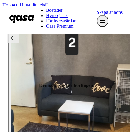
Hoppa till huvudinnehåll
Bostäder
Skapa annons
Hyresgäster
För hyresvärdar
Qasa Premium
Denna bostad är borttagen