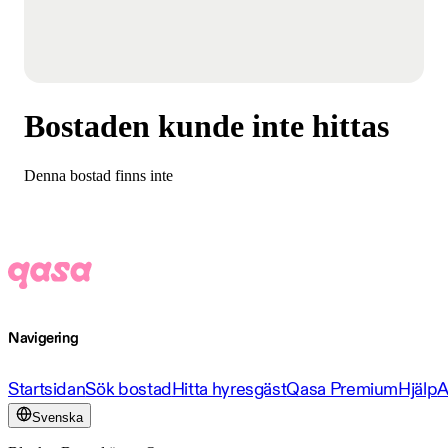
Bostaden kunde inte hittas
Denna bostad finns inte
Navigering
Startsidan
Sök bostad
Hitta hyresgäst
Qasa Premium
Hjälp
A
Svenska