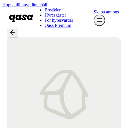
Hoppa till huvudinnehåll
Bostäder
Skapa annons
Hyresgäster
För hyresvärdar
Qasa Premium