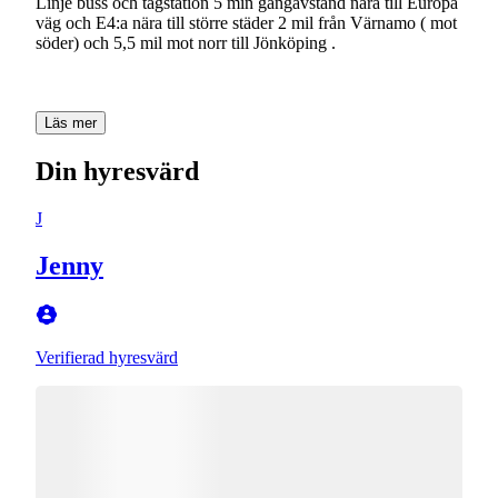
Linje buss och tågstation 5 min gångavstånd nära till Europa
väg och E4:a nära till större städer 2 mil från Värnamo ( mot
söder) och 5,5 mil mot norr till Jönköping .
Läs mer
Din hyresvärd
J
Jenny
Verifierad hyresvärd