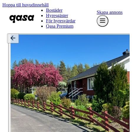
Hoppa till huvudinnehåll
Bostäder
Skapa annons
Hyresgäster
För hyresvärdar
Qasa Premium
Bostaden är uthyrd