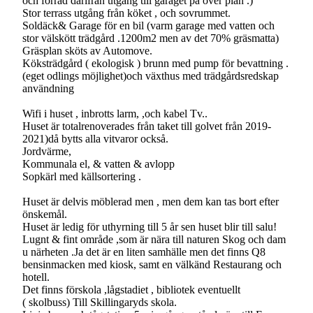
och förråd därifrån utgång till garaget på över plan .)
Stor terrass utgång från köket , och sovrummet.
Soldäck& Garage för en bil (varm garage med vatten och
stor välskött trädgård .1200m2 men av det 70% gräsmatta)
Gräsplan sköts av Automove.
Köksträdgård ( ekologisk ) brunn med pump för bevattning .
(eget odlings möjlighet)och växthus med trädgårdsredskap
användning
Wifi i huset , inbrotts larm, ,och kabel Tv..
Huset är totalrenoverades från taket till golvet från 2019-
2021)då bytts alla vitvaror också.
Jordvärme,
Kommunala el, & vatten & avlopp
Sopkärl med källsortering .
Huset är delvis möblerad men , men dem kan tas bort efter
önskemål.
Huset är ledig för uthyrning till 5 år sen huset blir till salu!
Lugnt & fint område ,som är nära till naturen Skog och dam
u närheten .Ja det är en liten samhälle men det finns Q8
bensinmacken med kiosk, samt en välkänd Restaurang och
hotell.
Det finns förskola ,lågstadiet , bibliotek eventuellt
( skolbuss) Till Skillingaryds skola.