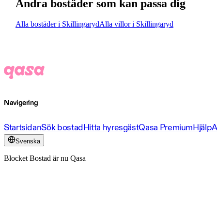
Andra bostäder som kan passa dig
Alla bostäder i Skillingaryd
Alla villor i Skillingaryd
Navigering
Startsidan
Sök bostad
Hitta hyresgäst
Qasa Premium
Hjälp
A
Svenska
Blocket Bostad är nu Qasa