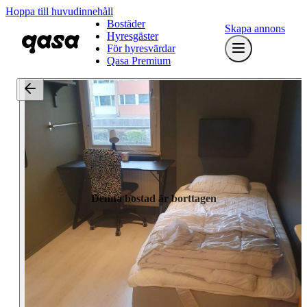
Hoppa till huvudinnehåll
Bostäder
Skapa annons
Hyresgäster
För hyresvärdar
Qasa Premium
Denna bostad är borttagen