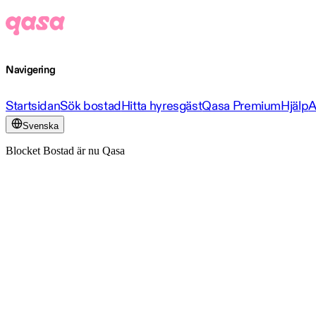
Navigering
Startsidan
Sök bostad
Hitta hyresgäst
Qasa Premium
Hjälp
A
Svenska
Blocket Bostad är nu Qasa