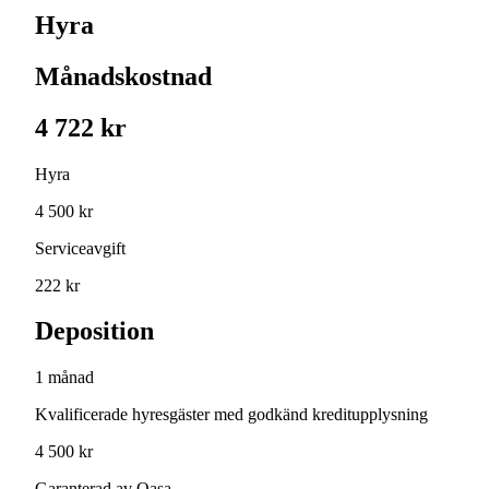
Hyra
Månadskostnad
4 722 kr
Hyra
4 500 kr
Serviceavgift
222 kr
Deposition
1 månad
Kvalificerade hyresgäster med godkänd kreditupplysning
4 500 kr
Garanterad av Qasa