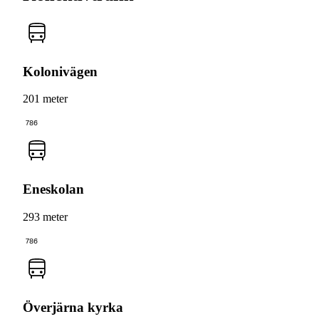
Kolonivägen
201 meter
786
Eneskolan
293 meter
786
Överjärna kyrka