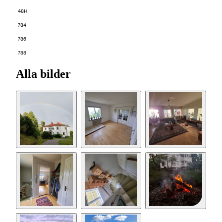
48H
784
786
788
Alla bilder