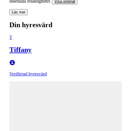
innehålla felaktigheter.
Visa original
Läs mer
Din hyresvärd
T
Tiffany
Verifierad hyresvärd