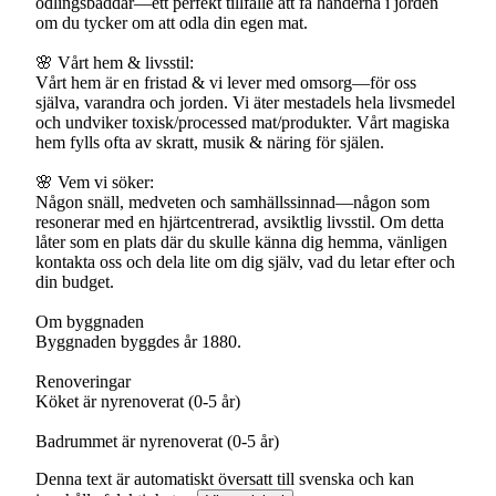
odlingsbäddar—ett perfekt tillfälle att få händerna i jorden
om du tycker om att odla din egen mat.
🌸 Vårt hem & livsstil:
Vårt hem är en fristad & vi lever med omsorg—för oss
själva, varandra och jorden. Vi äter mestadels hela livsmedel
och undviker toxisk/processed mat/produkter. Vårt magiska
hem fylls ofta av skratt, musik & näring för själen.
🌸 Vem vi söker:
Någon snäll, medveten och samhällssinnad—någon som
resonerar med en hjärtcentrerad, avsiktlig livsstil. Om detta
låter som en plats där du skulle känna dig hemma, vänligen
kontakta oss och dela lite om dig själv, vad du letar efter och
din budget.
Om byggnaden
Byggnaden byggdes år 1880.
Renoveringar
Köket är nyrenoverat (0-5 år)
Denna text är automatiskt översatt till svenska och kan