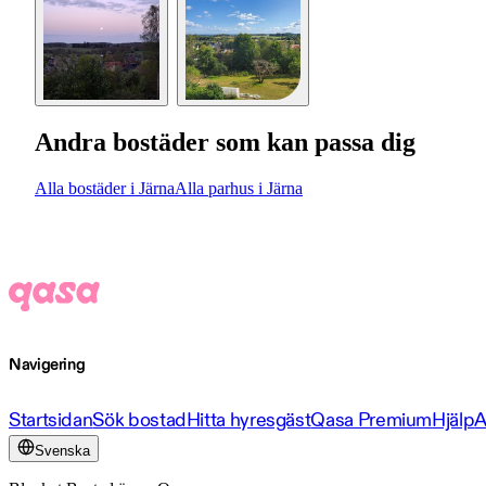
Andra bostäder som kan passa dig
Alla bostäder i Järna
Alla parhus i Järna
Navigering
Startsidan
Sök bostad
Hitta hyresgäst
Qasa Premium
Hjälp
A
Svenska