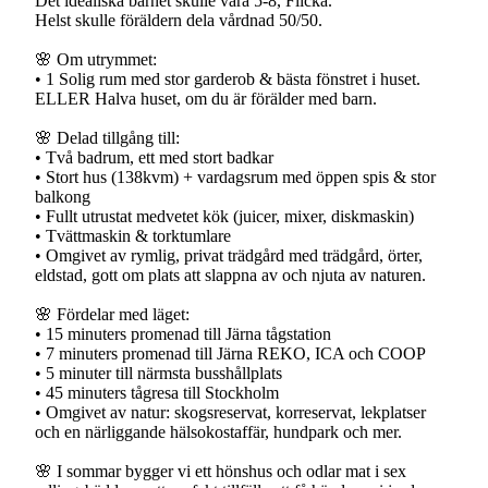
Det idealiska barnet skulle vara 5-8, Flicka.
Helst skulle föräldern dela vårdnad 50/50.
🌸 Om utrymmet:
• 1 Solig rum med stor garderob & bästa fönstret i huset.
ELLER Halva huset, om du är förälder med barn.
🌸 Delad tillgång till:
• Två badrum, ett med stort badkar
• Stort hus (138kvm) + vardagsrum med öppen spis & stor
balkong
• Fullt utrustat medvetet kök (juicer, mixer, diskmaskin)
• Tvättmaskin & torktumlare
• Omgivet av rymlig, privat trädgård med trädgård, örter,
eldstad, gott om plats att slappna av och njuta av naturen.
🌸 Fördelar med läget:
• 15 minuters promenad till Järna tågstation
• 7 minuters promenad till Järna REKO, ICA och COOP
• 5 minuter till närmsta busshållplats
• 45 minuters tågresa till Stockholm
• Omgivet av natur: skogsreservat, korreservat, lekplatser
och en närliggande hälsokostaffär, hundpark och mer.
🌸 I sommar bygger vi ett hönshus och odlar mat i sex