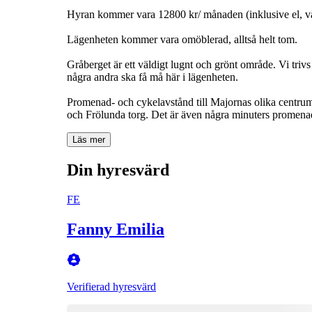
Hyran kommer vara 12800 kr/ månaden (inklusive el, vat
Lägenheten kommer vara omöblerad, alltså helt tom.
Gråberget är ett väldigt lugnt och grönt område. Vi tri
några andra ska få må här i lägenheten.
Promenad- och cykelavstånd till Majornas olika centrum 
och Frölunda torg. Det är även några minuters promenad 
Läs mer
Din hyresvärd
FE
Fanny Emilia
Verifierad hyresvärd