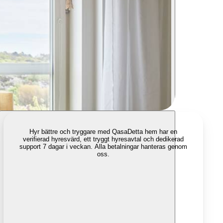
Hyr bättre och tryggare med Qasa
Detta hem har en
verifierad hyresvärd, ett tryggt hyresavtal och dedikerad
support 7 dagar i veckan. Alla betalningar hanteras genom
oss.