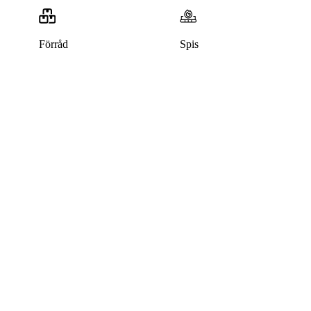
Förråd
Spis
Denna bostad är borttagen