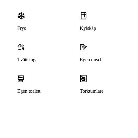
Frys
Kylskåp
Tvättstuga
Egen dusch
Egen toalett
Torktumlare