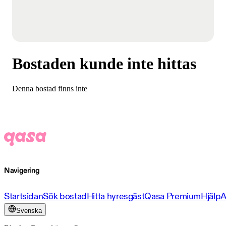
Bostaden kunde inte hittas
Denna bostad finns inte
Navigering
Startsidan
Sök bostad
Hitta hyresgäst
Qasa Premium
Hjälp
A
Svenska