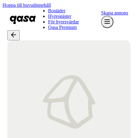
Hoppa till huvudinnehåll
Bostäder
Skapa annons
Hyresgäster
För hyresvärdar
Qasa Premium