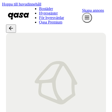
Hoppa till huvudinnehåll
Bostäder
Skapa annons
Hyresgäster
För hyresvärdar
Qasa Premium