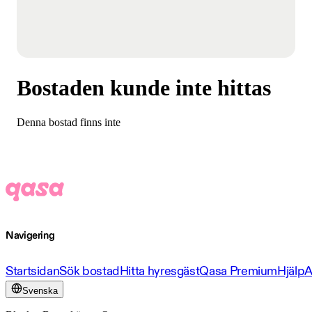
Bostaden kunde inte hittas
Denna bostad finns inte
Navigering
Startsidan
Sök bostad
Hitta hyresgäst
Qasa Premium
Hjälp
A
Svenska