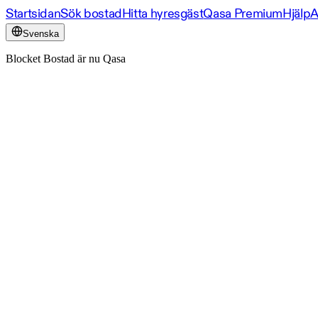
Startsidan
Sök bostad
Hitta hyresgäst
Qasa Premium
Hjälp
A
Svenska
Blocket Bostad är nu Qasa