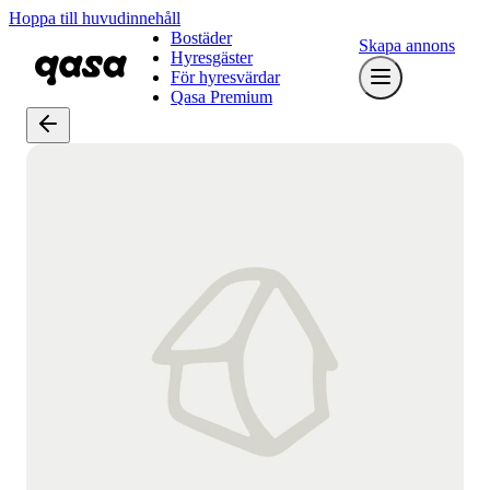
Hoppa till huvudinnehåll
Bostäder
Skapa annons
Hyresgäster
För hyresvärdar
Qasa Premium