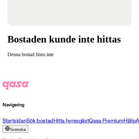
Bostaden kunde inte hittas
Denna bostad finns inte
Navigering
Startsidan
Sök bostad
Hitta hyresgäst
Qasa Premium
Hjälp
A
Svenska