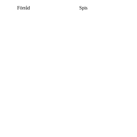
Förråd
Spis
Denna bostad är borttagen