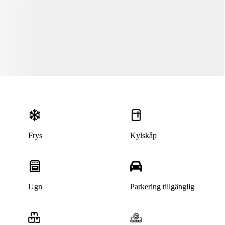
Frys
Kylskåp
Ugn
Parkering tillgänglig