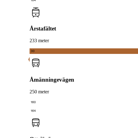
164
Årstafältet
233 meter
30
Åmänningevägen
250 meter
160
164