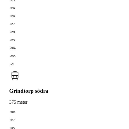
615
616
617
619
627
684
695
+2
Grindtorp södra
375 meter
605
617
627