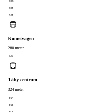
690
691
961
Kometvägen
280 meter
961
Täby centrum
324 meter
604
605
614