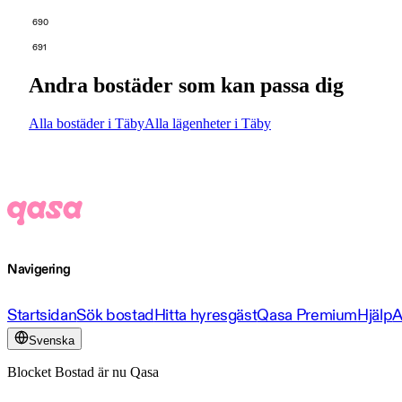
690
691
Andra bostäder som kan passa dig
Alla bostäder i Täby
Alla lägenheter i Täby
Navigering
Startsidan
Sök bostad
Hitta hyresgäst
Qasa Premium
Hjälp
A
Svenska
Blocket Bostad är nu Qasa