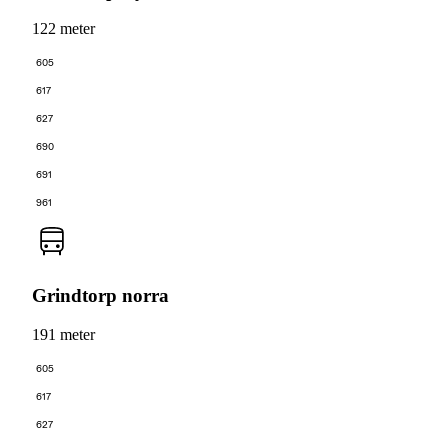
122 meter
605
617
627
690
691
961
Grindtorp norra
191 meter
605
617
627