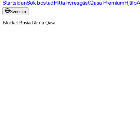
Startsidan
Sök bostad
Hitta hyresgäst
Qasa Premium
Hjälp
A
Svenska
Blocket Bostad är nu Qasa