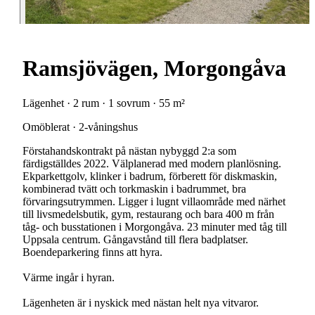
Ramsjövägen, Morgongåva
Lägenhet · 2 rum · 1 sovrum · 55 m²
Omöblerat · 2-våningshus
Förstahandskontrakt på nästan nybyggd 2:a som
färdigställdes 2022. Välplanerad med modern planlösning.
Ekparkettgolv, klinker i badrum, förberett för diskmaskin,
kombinerad tvätt och torkmaskin i badrummet, bra
förvaringsutrymmen. Ligger i lugnt villaområde med närhet
till livsmedelsbutik, gym, restaurang och bara 400 m från
tåg- och busstationen i Morgongåva. 23 minuter med tåg till
Uppsala centrum. Gångavstånd till flera badplatser.
Boendeparkering finns att hyra.
Värme ingår i hyran.
Lägenheten är i nyskick med nästan helt nya vitvaror.