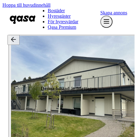
Hoppa till huvudinnehåll
Bostäder
Skapa annons
Hyresgäster
För hyresvärdar
Qasa Premium
Denna bostad är borttagen