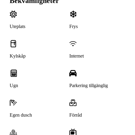
Bekvämligheter
Uteplats
Frys
Kylskåp
Internet
Ugn
Parkering tillgänglig
Egen dusch
Förråd