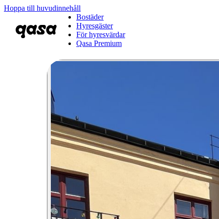
Hoppa till huvudinnehåll
Bostäder
Hyresgäster
För hyresvärdar
Qasa Premium