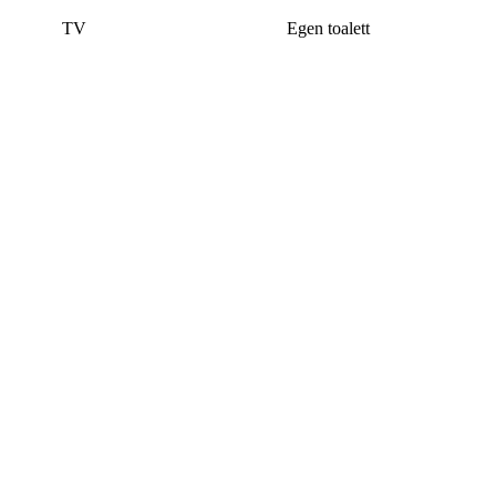
TV
Egen toalett
Denna bostad är borttagen