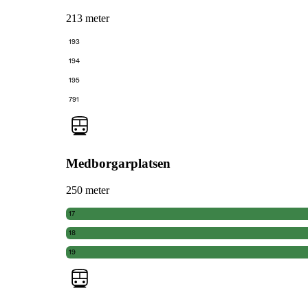
213 meter
193
194
195
791
Medborgarplatsen
250 meter
17
18
19