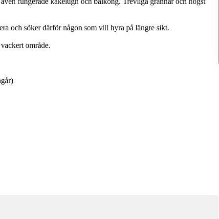
s även fungerade kakelugn och balkong. Trevliga grannar och högst
udera och söker därför någon som vill hyra på längre sikt.
t vackert område.