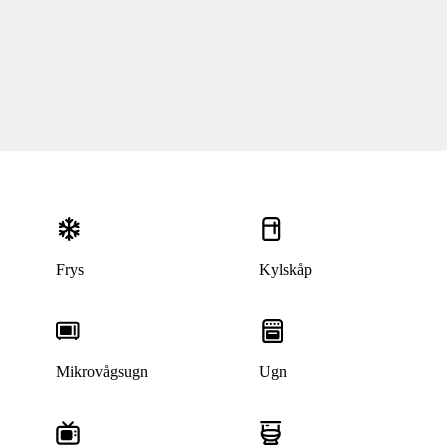
Frys
Kylskåp
Mikrovågsugn
Ugn