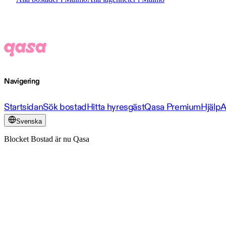
Navigering
Startsidan
Sök bostad
Hitta hyresgäst
Qasa Premium
Hjälp
A
Svenska
Blocket Bostad är nu Qasa