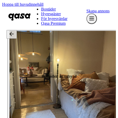
Hoppa till huvudinnehåll
Bostäder
Skapa annons
Hyresgäster
För hyresvärdar
Qasa Premium
Bostaden är uthyrd