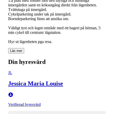
1:a plan med fönster mot den mysiga och lummiga
innergården samt en köksutgång direkt från lägenheten.
Tvättstuga på innergård.
Cykelparkering under tak på innergård.
Boendeparkering finns att ansöka om.
Väldigt tyst och lugnt område med ett bageri på hörnan, 5
min cykel till centrum/ tågstation.
Hyr ut lägenheten pga resa.
Läs mer
Din hyresvärd
JL
Jessica Maria Louise
Verifierad hyresvärd