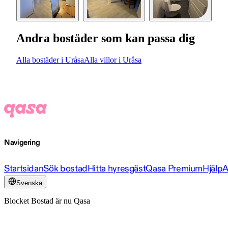
Andra bostäder som kan passa dig
Alla bostäder i Uråsa
Alla villor i Uråsa
Navigering
Startsidan
Sök bostad
Hitta hyresgäst
Qasa Premium
Hjälp
A
Svenska
Blocket Bostad är nu Qasa