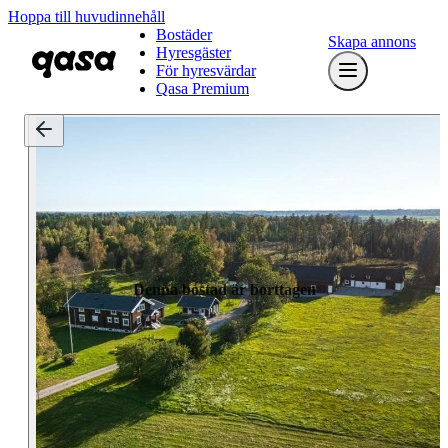
Hoppa till huvudinnehåll
Bostäder
Skapa annons
Hyresgäster
För hyresvärdar
Qasa Premium
Denna bostad är borttagen