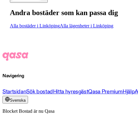
Andra bostäder som kan passa dig
Alla bostäder i Linköping
Alla lägenheter i Linköping
Navigering
Startsidan
Sök bostad
Hitta hyresgäst
Qasa Premium
Hjälp
A
Svenska
Blocket Bostad är nu Qasa