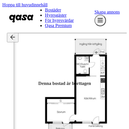
Hoppa till huvudinnehåll
Bostäder
Skapa annons
Hyresgäster
För hyresvärdar
Qasa Premium
Denna bostad är borttagen