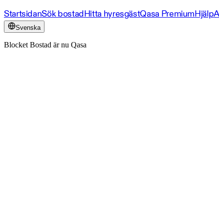
Startsidan
Sök bostad
Hitta hyresgäst
Qasa Premium
Hjälp
A
Svenska
Blocket Bostad är nu Qasa