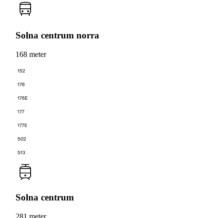
Solna centrum norra
168 meter
152
176
176E
177
177E
502
513
Solna centrum
281 meter