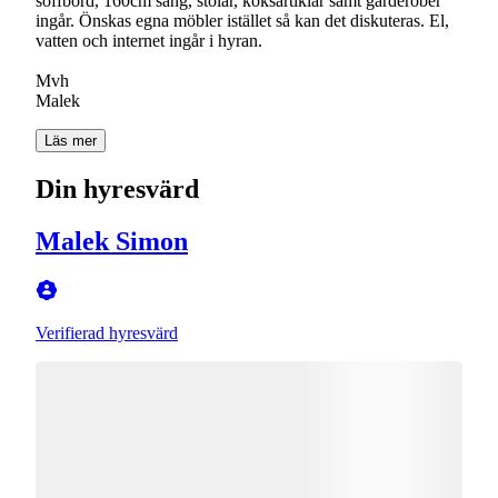
soffbord, 160cm säng, stolar, köksartiklar samt garderober
ingår. Önskas egna möbler istället så kan det diskuteras. El,
vatten och internet ingår i hyran.
Mvh
Malek
Läs mer
Din hyresvärd
Malek Simon
Verifierad hyresvärd