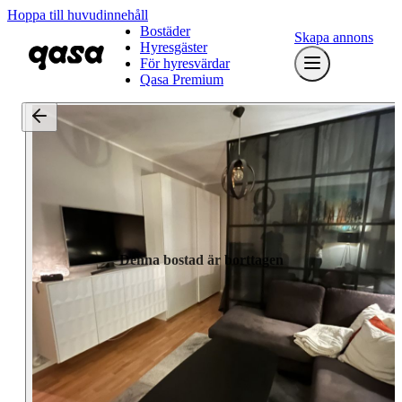
Hoppa till huvudinnehåll
Bostäder
Skapa annons
Hyresgäster
För hyresvärdar
Qasa Premium
Denna bostad är borttagen