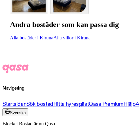
Andra bostäder som kan passa dig
Alla bostäder i Kiruna
Alla villor i Kiruna
Navigering
Startsidan
Sök bostad
Hitta hyresgäst
Qasa Premium
Hjälp
A
Svenska
Blocket Bostad är nu Qasa