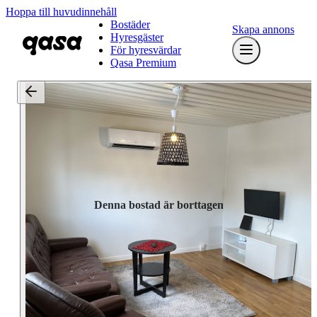
Hoppa till huvudinnehåll
Bostäder
Skapa annons
Hyresgäster
För hyresvärdar
Qasa Premium
Denna bostad är borttagen