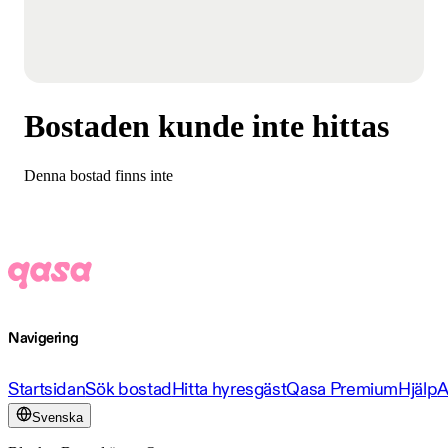
Bostaden kunde inte hittas
Denna bostad finns inte
Navigering
Startsidan
Sök bostad
Hitta hyresgäst
Qasa Premium
Hjälp
A
Svenska