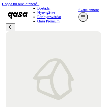
Hoppa till huvudinnehåll
Bostäder
Skapa annons
Hyresgäster
För hyresvärdar
Qasa Premium