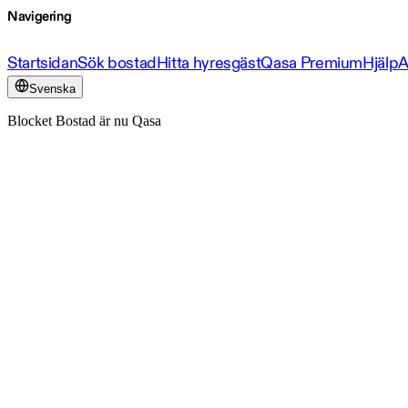
Navigering
Startsidan
Sök bostad
Hitta hyresgäst
Qasa Premium
Hjälp
A
Svenska
Blocket Bostad är nu Qasa