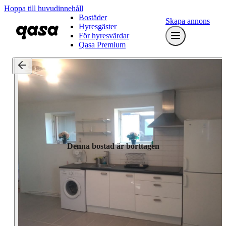
Hoppa till huvudinnehåll
Bostäder
Skapa annons
Hyresgäster
För hyresvärdar
Qasa Premium
Denna bostad är borttagen