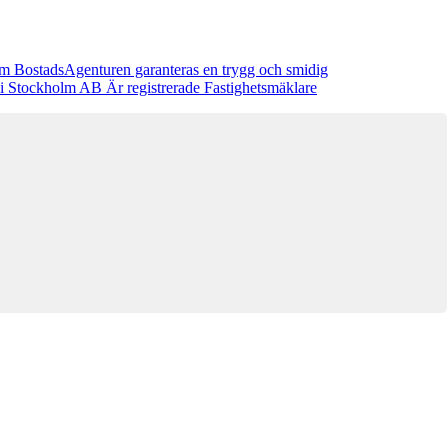
nom BostadsAgenturen garanteras en trygg och smidig
 i Stockholm AB Är registrerade Fastighetsmäklare
Denna bostad är borttagen