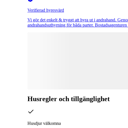
Verifierad hyresvärd
Vi gör det enkelt & tryggt att hyra ut i andrahand. Ge
andrahandsuthyrning för båda parter. Bostadsagenturen
Husregler och tillgänglighet
Husdjur välkomna