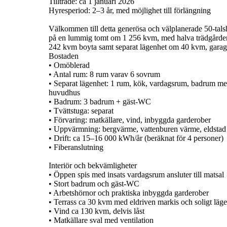
Tillträde: ca 1 januari 2026
Hyresperiod: 2–3 år, med möjlighet till förlängning
Välkommen till detta generösa och välplanerade 50-ta
på en lummig tomt om 1 256 kvm, med halva trädgården 
242 kvm boyta samt separat lägenhet om 40 kvm, garag
Bostaden
• Omöblerad
• Antal rum: 8 rum varav 6 sovrum
• Separat lägenhet: 1 rum, kök, vardagsrum, badrum me
huvudhus
• Badrum: 3 badrum + gäst-WC
• Tvättstuga: separat
• Förvaring: matkällare, vind, inbyggda garderober
• Uppvärmning: bergvärme, vattenburen värme, eldstad
• Drift: ca 15–16 000 kWh/år (beräknat för 4 personer)
• Fiberanslutning
Interiör och bekvämligheter
• Öppen spis med insats vardagsrum ansluter till matsal
• Stort badrum och gäst-WC
• Arbetshörnor och praktiska inbyggda garderober
• Terrass ca 30 kvm med eldriven markis och soligt läge
• Vind ca 130 kvm, delvis låst
• Matkällare sval med ventilation