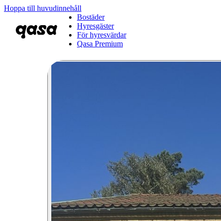
Hoppa till huvudinnehåll
Bostäder
Hyresgäster
För hyresvärdar
Qasa Premium