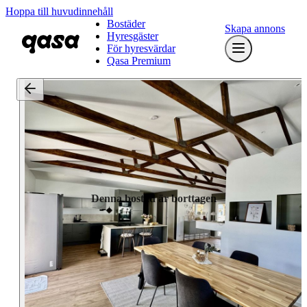
Hoppa till huvudinnehåll
Bostäder
Skapa annons
Hyresgäster
För hyresvärdar
Qasa Premium
Denna bostad är borttagen