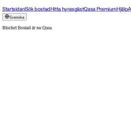
Startsidan
Sök bostad
Hitta hyresgäst
Qasa Premium
Hjälp
A
Svenska
Blocket Bostad är nu Qasa