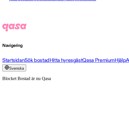
Navigering
Startsidan
Sök bostad
Hitta hyresgäst
Qasa Premium
Hjälp
A
Svenska
Blocket Bostad är nu Qasa