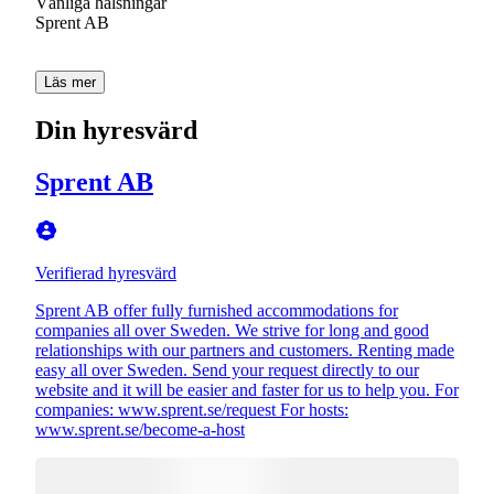
Vänliga hälsningar
Sprent AB
Läs mer
Din hyresvärd
Sprent AB
Verifierad hyresvärd
Sprent AB offer fully furnished accommodations for
companies all over Sweden. We strive for long and good
relationships with our partners and customers. Renting made
easy all over Sweden. Send your request directly to our
website and it will be easier and faster for us to help you. For
companies: www.sprent.se/request For hosts:
www.sprent.se/become-a-host